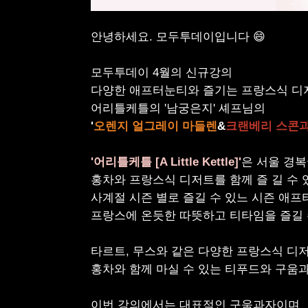
안녕하세요
.
모두투데이입니다
😄
모두투데이
4
월의 신규강의
다양한 애프터눈티와 즐기는 프랑스식 디
어리틀케틀의
'
남궁은지
'
셰프님의
'
오렌지 얼그레이 마들렌
&
크랜베리 스콘과
'
어리틀케틀
[A Little Kettle]'
은 서울 경
홍차와 프랑스식 디저트를 함께 즐 길 수 
사계절 시즌 별로 즐길 수 있느 시즌 
프랑스에 온듯한 따뜻하고 티타임을 즐길 
타르트
,
무스와 같은 다양한 프랑스식 디
홍차와 함께 마실 수 있는 티푸드와 구움
이번 강의에서는 대표적인 구움과자이며