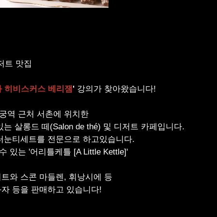
저트 맛집
 히비스커스 베리잼
'
강의가 찾아왔습니다
!
복궁역 근처 서촌에 위치한
있는 살롱드 떼
(Salon de thé)
및 디저트 카페입니다
.
애프터눈티세트를 전문으로 하고있습니다
.
수 있는
'
어리틀케틀
[A Little Kettle]'
저트와 스콘 마들렌
,
휘낭시에 등
과자 등을 판매하고 있습니다
!