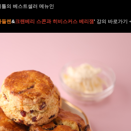
케틀의 베스트셀러 메뉴인
마들렌
&
크랜베리 스콘과 히비스커스 베리잼
'
강의 바로가기