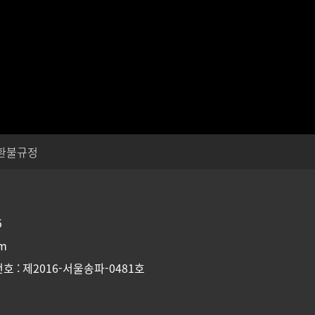
환불규정
5
om
호 : 제2016-서울송파-0481호