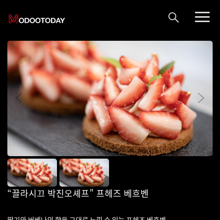
“끌라시끄 박진오셰프” 프헤즈 베흐벤
딸기와 버베나의 향을 그대로 느낄 수 있는 프헤즈 베흐벤