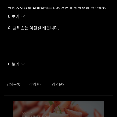
프랑스에서의 제과경험을 바탕으로 쁘띠갸또와 구움과자
를 만들고 있습니다.
더보기
이 클래스는 이런걸 배웁니다.
파리 에꼴 르노뜨르 본교 졸업
끌라시끄 파티세리 운영
더보기
강의목록
강의후기
강의문의
프헤즈 딸기와 베흐벤 레몬 버베나라는 허브를 이용하여 만들
어낸 갸또입니다.
생딸기를 사용해 콩포트를 만드는 방법과 버베나를 우려내 가
나슈크림을 만드는 법을 배워보실 수 있습니다