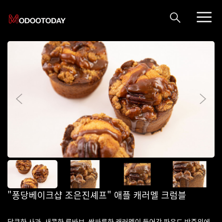
"퐁당베이크샵 조은진셰프" 애플 캐러멜 크럼블
달큰한 사과, 새콤한 루바브, 쌉싸름한 캐러멜이 들어간 파운드 반죽위에