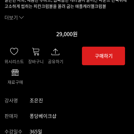
고소하게 씹히는 피칸크럼블을 올려 굽는 애플캐러멜크럼블
더보기
29,000원
구매하기
위시리스트
장바구니
공유하기
재료구매
강사명
조은진
판매자
퐁당베이크샵
수강일수
365일