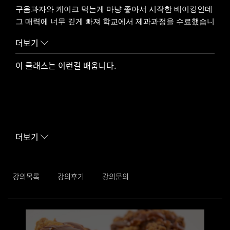
구움과자와 케이크 먹는게 마냥 좋아서 시작한 베이킹인데
그 매력에 너무 깊게 빠져 학교에서 제과과정을 수료했습니
다.
더보기
지금은 평택 용이동에서 쉽고 맛있는 레시피와 취미로 베이
킹하던 시절에 겪었던 경험을 바탕으로 꼼꼼하게 진행하는
이 클래스는 이런걸 배웁니다.
수업으로 많은 관심을 받고 있습니다
2015 퐁당케이크 베이킹스튜디오 운영
2015 나카무라아카데미 제과과정 초급수료
2019 에꼴 벨루에꽁세이 연수
2021 퐁당베이크샵 운영
더보기
강의목록
강의후기
강의문의
부재료에 따른 버터태우는 방법과 기본 휘낭시에 반죽법을 강의합
니다. 바삭한 식감의 크럼블 레시피와 크럼블 응용방법을 온라인
강의를 통해 배우실 수 있는 애플 캐러멜 크럼블 클래스 입니다.