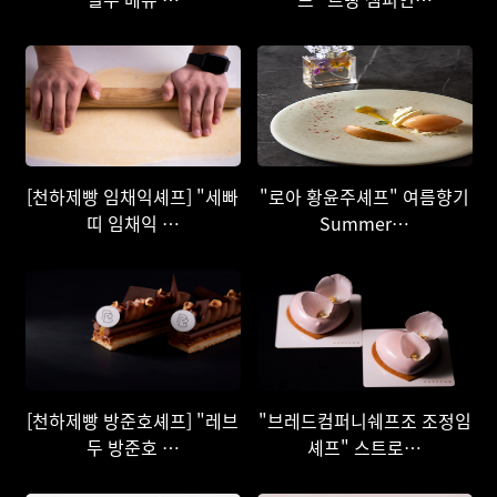
[천하제빵 임채익셰프] "세빠
"로아 황윤주셰프" 여름향기
띠 임채익 …
Summer…
[천하제빵 방준호셰프] "레브
"브레드컴퍼니쉐프조 조정임
두 방준호 …
셰프" 스트로…