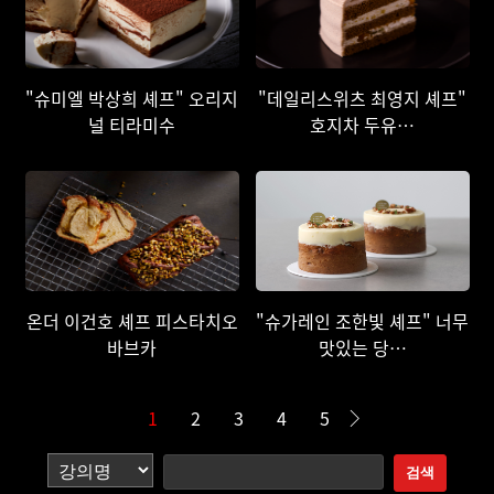
"슈미엘 박상희 셰프" 오리지
"데일리스위츠 최영지 셰프"
널 티라미수
호지차 두유…
온더 이건호 셰프 피스타치오
"슈가레인 조한빛 셰프" 너무
바브카
맛있는 당…
1
2
3
4
5