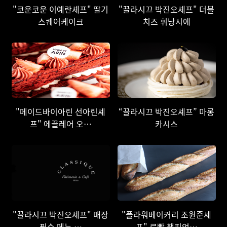
"코운코운 이예란셰프" 딸기
"끌라시끄 박진오셰프" 더블
스퀘어케이크
치즈 휘낭시에
"메이드바이아린 선아린셰
“끌라시끄 박진오셰프” 마롱
프" 에끌레어 오…
카시스
"끌라시끄 박진오셰프" 매장
"플라워베이커리 조원준셰
필수 메뉴 …
프" 르빵 챔피언…