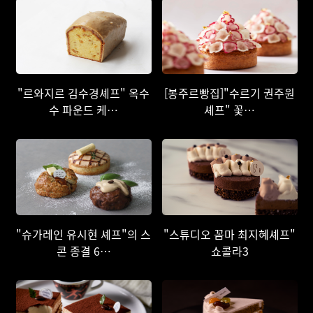
"르와지르 김수경셰프" 옥수
[봉주르빵집]"수르기 권주원
수 파운드 케…
셰프" 꽃…
"슈가레인 유시현 셰프"의 스
"스튜디오 꼼마 최지혜셰프"
콘 종결 6…
쇼콜라3