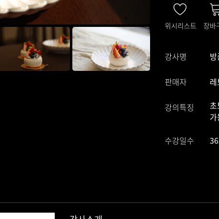
위시리스트
장바
강사명
방
판매자
레
초
강의특징
가
수강일수
3