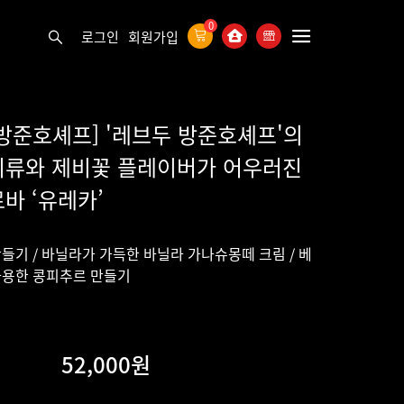
0
로그인
회원가입
방준호셰프] '레브두 방준호셰프'의
리류와 제비꽃 플레이버가 어우러진
바 ‘유레카’
들기 / 바닐라가 가득한 바닐라 가나슈몽떼 크림 / 베
사용한 콩피추르 만들기
52,000원