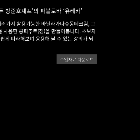
 방준호셰프'의 파블로바 ‘유레카’
 여러가지 활용가능한 바닐라가나슈몽떼크림, 그
 사용한 콩피추르(잼)을 만들어봅니다. 초보자
 쉽게 따라해보며 응용해 볼 수 있는 강의가 되
파블로바 !
수업자료 다운로드
보고
,
여러가지 활용가능한 바닐라가나슈몽떼크림
,
그리고 향
 사용한 콩피추르
(
잼
)
을 만들어봅니다
.
은 난이도로 쉽게 따라해보며 응용해 볼 수 있는 강의가 되겠