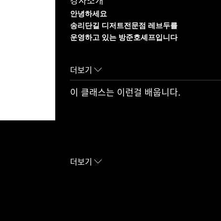
강사소개
안녕하세요
송리단길 디저트전문점 레브두를
운영하고 있는 방준호셰프입니다
이번 강의영상들은 과거 디저티스트에 있을 
더보기
가장 인기있는 제품들로 구성하였습니다
이 클래스는 이런걸 배웁니다.
강의 영상을 통해 다양한 디저트기법들을
알아가실 수 있는 시간이 되었으면 좋겠습니다
일본동경제과학교를 졸업
일본 피에르에르메 파티시에
몽상클레르 파티시에
더보기
나폴레옹 과자점 파티시에
디저티스트 오너셰프
(현)레브두 오너셰프
올리커 초청세미나