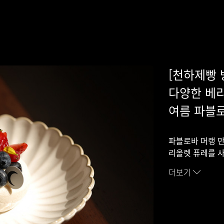
[천하제빵 
다양한 베
여름 파블로
파블로바 머랭 만
리올렛 퓨레를 
더보기