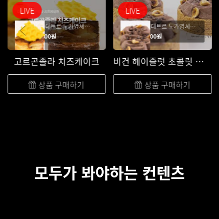
LIVE
LIVE
"레종데트르 노가영셰프" 고르곤졸라 치즈케이크
"레종데트르 노가영셰프" 비건 헤이즐넛 초콜릿 타르트
32,000원
35,000원
고르곤졸라 치즈케이크
비건 헤이즐럿 초콜릿 타르트
상품 구매하기
상품 구매하기
모두가 봐야하는 컨텐츠