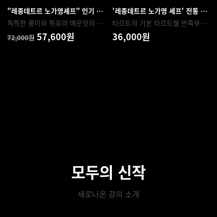
"레종데트르 노가영셰프" 인기 케이크 모음 (고르곤졸라 치즈케이크 & 골든 초콜릿 무스케이크)
'레종데트르 노가영 셰프' 전통 타르트 _ 블루베리 & 민트 겔 타르트
독특한 풍미와 특유의 매운맛의 블루치즈 개성을 살린 고르곤졸라 치즈케이크 & 기본에 충실한 초콜릿의 진한 풍미
타르트의 기본 타르트쉘 반죽부터 시작하여 과일 콩피, 허브 겔 까지 만들어보는 시간입니다. 익숙한 재료이지만 흥미로운 조합을 경험해 보세요 !
57,600원
36,000원
72,000원
모두의 신작
새로나온 강의 소개