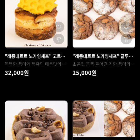
"레종데트르 노가영셰프" 고르곤졸라 치즈케이크
"레종데트르 노가영셰프" 글루텐 프리 초코칩쿠키 만들기
독특한 풍미와 특유의 매운맛의 블루치즈 개성을 살린 고르곤졸라 치즈케이크
초콜릿 듬뿍 들어간 진한 풍미의 글루텐 프리 초코칩쿠키
32,000원
25,000원